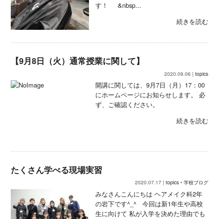
す！ &nbsp...
続きを読む
【9月8日（火）通常授業に関して】
2020.09.06 |
topics
開講に関しては、9月7日（月）17：00
にホームページにお知らせします。 必
ず、ご確認ください。
続きを読む
たくさん学べる現場実習
2020.07.17 |
topics
•
学校ブログ
みなさんこんにちは ヘアメイク科2年
の岩下です^_^ 今回は新1年生や高校
生に向けて 私が入学を決めた理由でも