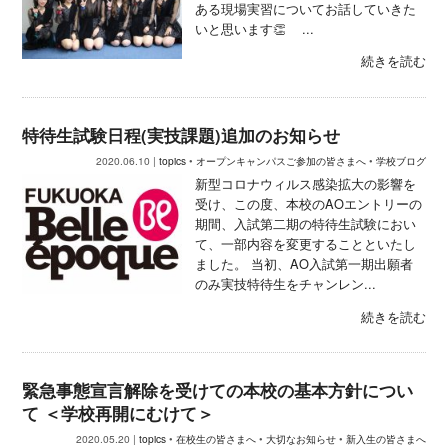
ある現場実習についてお話していきた
いと思います👏 ...
続きを読む
特待生試験日程(実技課題)追加のお知らせ
2020.06.10 |
topics
•
オープンキャンパスご参加の皆さまへ
•
学校ブログ
新型コロナウィルス感染拡大の影響を
受け、この度、本校のAOエントリーの
期間、入試第二期の特待生試験におい
て、一部内容を変更することといたし
ました。 当初、AO入試第一期出願者
のみ実技特待生をチャンレン...
続きを読む
緊急事態宣言解除を受けての本校の基本方針につい
て ＜学校再開にむけて＞
2020.05.20 |
topics
•
在校生の皆さまへ
•
大切なお知らせ
•
新入生の皆さまへ