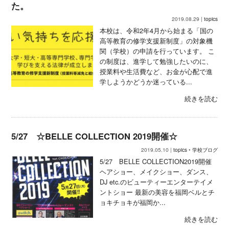
た。
2019.08.29 |
topics
本校は、令和2年4月から始まる「国の
高等教育の修学支援新制度」の対象機
関（学校）の申請を行っています。 こ
の制度は、進学して勉強したいのに、
授業料や生活費など、お金が心配で進
学しようかどうか迷っている...
続きを読む
5/27 ☆BELLE COLLECTION 2019開催☆
2019.05.10 |
topics
•
学校ブログ
5/27 BELLE COLLECTION2019開催
ヘアショー、メイクショー、ダンス、
DJ etc.のビューティーエンターテイメ
ントショー 最新の美容を福岡ベルとチ
ョキチョキが福岡か...
続きを読む