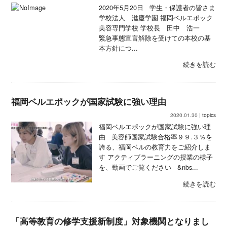
2020年5月20日 学生・保護者の皆さま
学校法人 滋慶学園 福岡ベルエポック
美容専門学校 学校長 田中 浩一
緊急事態宣言解除を受けての本校の基
本方針につ...
続きを読む
福岡ベルエポックが国家試験に強い理由
2020.01.30 |
topics
福岡ベルエポックが国家試験に強い理
由 美容師国家試験合格率９９.３％を
誇る、福岡ベルの教育力をご紹介しま
す アクティブラーニングの授業の様子
を、動画でご覧ください &nbs...
続きを読む
「高等教育の修学支援新制度」対象機関となりまし