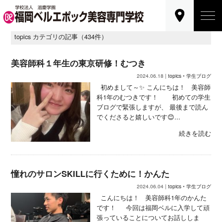
topics カテゴリの記事（434件）
美容師科１年生の東京研修！むつき
2024.06.18 |
topics
•
学生ブログ
初めまして～✨ こんにちは！ 美容師
科1年のむつきです！ 初めての学生
ブログで緊張しますが、 最後まで読ん
でくださると嬉しいです😊...
続きを読む
憧れのサロンSKILLに行くために！かんた
2024.06.04 |
topics
•
学生ブログ
こんにちは！ 美容師科1年のかんた
です！ 今回は福岡ベルに入学して頑
張っていることについてお話ししま