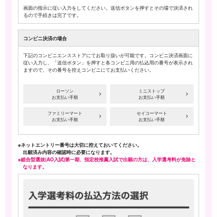
画面の指示に従い入力をしてください。送信ボタンを押すとその場で決済され
るので手続きは完了です。
コンビニ決済の場合
下記のコンビニエンスストアにてお取り扱いが可能です。コンビニ決済画面に
従い入力し、「送信ボタン」を押すと各コンビニ用の払込用の番号が表示され
ますので、その番号を控えコンビニにてお支払いください。
ローソン
ミニストップ
お支払い手順
お支払い手順
ファミリーマート
セイコーマート
お支払い手順
お支払い手順
※ネットエントリー番号は大切に控えておいてください。
出願済み内容の確認時に必要になります。
※総合型選抜(AO入試)第一期、指定校推薦入試で出願の方は、入学選考料が免除と
なります。