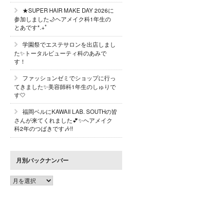
★SUPER HAIR MAKE DAY 2026に
参加しました🌙ヘアメイク科1年生の
とあです*.+ﾟ
学園祭でエステサロンを出店しまし
た✨トータルビューティ科のあみで
す！
ファッションゼミでショップに行っ
てきました✨美容師科1年生のしゅりで
す🤍
福岡ベルにKAWAII LAB. SOUTHの皆
さんが来てくれました💕✨ヘアメイク
科2年のつばきです🎶!!
月別バックナンバー
月
別
バ
ッ
ク