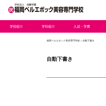
学校紹介
学科紹介
入試・学費
福岡ベルエポック美容専門学校
>
自動下書き
自動下書き