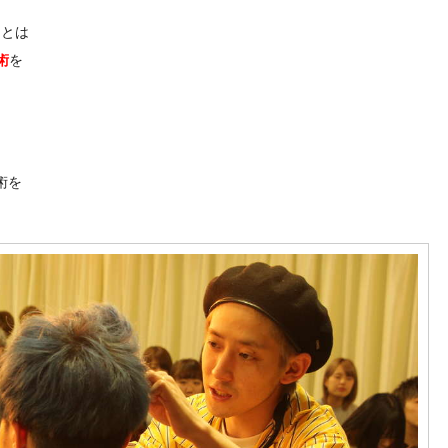
ミ
とは
術
を
術を