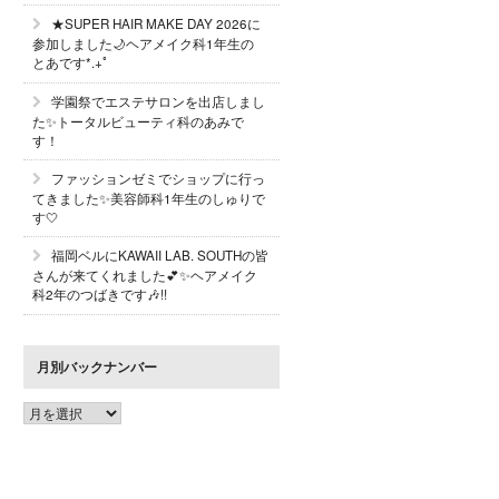
★SUPER HAIR MAKE DAY 2026に
参加しました🌙ヘアメイク科1年生の
とあです*.+ﾟ
学園祭でエステサロンを出店しまし
た✨トータルビューティ科のあみで
す！
ファッションゼミでショップに行っ
てきました✨美容師科1年生のしゅりで
す🤍
福岡ベルにKAWAII LAB. SOUTHの皆
さんが来てくれました💕✨ヘアメイク
科2年のつばきです🎶!!
月別バックナンバー
月
別
バ
ッ
ク