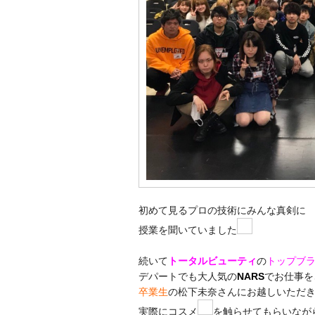
初めて見るプロの技術にみんな真剣に
授業を聞いていました
続いて
トータルビューティ
の
トップブ
デパートでも大人気の
NARS
でお仕事を
卒業生
の松下未奈さんにお越しいただ
実際にコスメ
を触らせてもらいなが