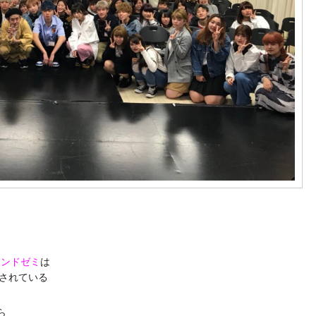
ランドゼミ
は
されている
き
ら