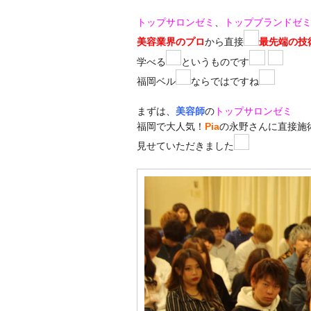
トップサロンゼミ
、
トップブランドゼ
美容業界のプロ
から直接
最先端の技
学べる
というものです
福岡ベル
ならではですね
まずは、
美容師
の
トップサロンゼミ
福岡で大人気！
Pia
の永野さんに直接施
見せていただきました