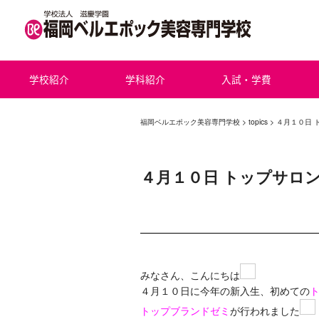
学校紹介
学科紹介
入試・学費
福岡ベルエポック美容専門学校
>
topics
> ４月１０日
４月１０日 トップサロ
みなさん、こんにちは
４月１０日に今年の新入生、初めての
トップブランドゼミ
が行われました