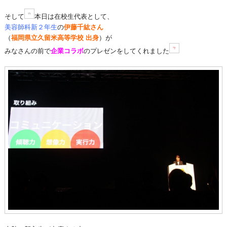
そして
本日は在校生代表として、
美容師科新２年生
の
伊藤千紘さん
（
福岡県立久留米高等学校 出身
）が
みなさんの前で
企業コラボ
のプレゼンをしてくれました