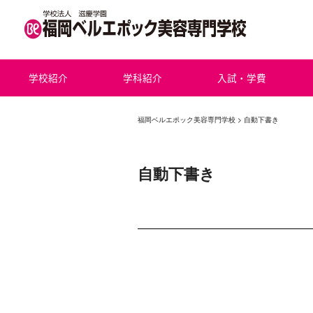
学校紹介
学科紹介
入試・学費
福岡ベルエポック美容専門学校
>
自動下書き
自動下書き