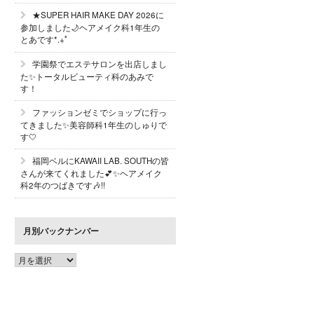
★SUPER HAIR MAKE DAY 2026に
参加しました🌙ヘアメイク科1年生の
とあです*.+ﾟ
学園祭でエステサロンを出店しまし
た✨トータルビューティ科のあみで
す！
ファッションゼミでショップに行っ
てきました✨美容師科1年生のしゅりで
す🤍
福岡ベルにKAWAII LAB. SOUTHの皆
さんが来てくれました💕✨ヘアメイク
科2年のつばきです🎶!!
月別バックナンバー
月
別
バ
ッ
ク