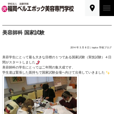
美容師科 国家試験
2014 年 3 月 8 日 |
topics
学校ブログ
美容学生にとって最も大きな目標の１つである国家試験（実技試験）４日
間がスタートしました
美容師科の学生にとっては二年間の集大成です、
学生達は緊張した面持ちで国家試験会場へ向けて出発していきました