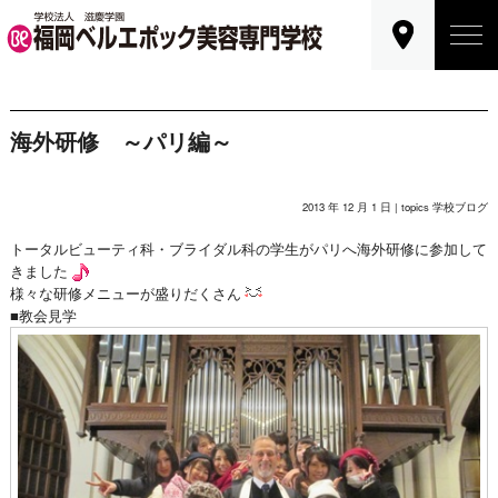
海外研修 ～パリ編～
2013 年 12 月 1 日 |
topics
学校ブログ
トータルビューティ科・ブライダル科の学生がパリへ海外研修に参加して
きました
様々な研修メニューが盛りだくさん
■教会見学