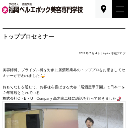
トッププロセミナー
2013 年 7 月 4 日 |
topics
学校ブログ
美容師科、ブライダル科を対象に居酒屋業界のトッププロをお招きしてセ
ミナーが行われました
おもてなしを通じて、お客様を喜ばせる大会「居酒屋甲子園」で日本一を
２年連続とられている
株式会社O・B・U Company 高木隆二様に講話を行って頂きました