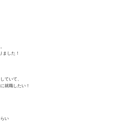
す。
りました！
指していて、
ンに就職したい！
もらい