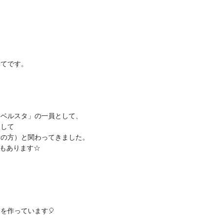
いてです。
「ベルスタ」の一員として、
通して
者の方）
と関わってきました。
ともあります☆
ト
を
作っています🎈