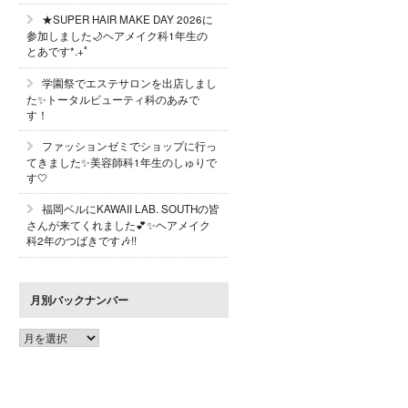
★SUPER HAIR MAKE DAY 2026に
参加しました🌙ヘアメイク科1年生の
とあです*.+ﾟ
学園祭でエステサロンを出店しまし
た✨トータルビューティ科のあみで
す！
ファッションゼミでショップに行っ
てきました✨美容師科1年生のしゅりで
す🤍
福岡ベルにKAWAII LAB. SOUTHの皆
さんが来てくれました💕✨ヘアメイク
科2年のつばきです🎶!!
月別バックナンバー
月
別
バ
ッ
ク