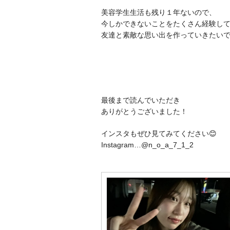
美容学生生活も残り１年ないので、
今しかできないことをたくさん経験し
友達と素敵な思い出を作っていきたいで
最後まで読んでいただき
ありがとうございました！
インスタもぜひ見てみてください😊
Instagram…@n_o_a_7_1_2