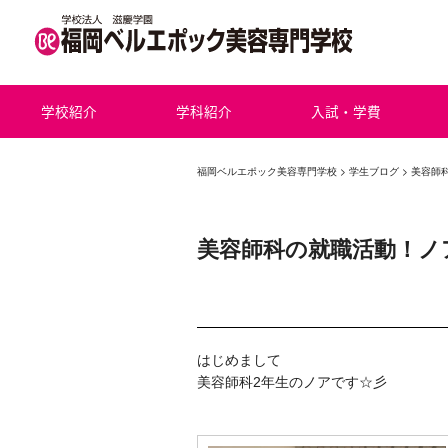
学校紹介
学科紹介
入試・学費
福岡ベルエポック美容専門学校
>
学生ブログ
> 美容師
美容師科の就職活動！ノ
はじめまして
美容師科2年生のノアです☆彡