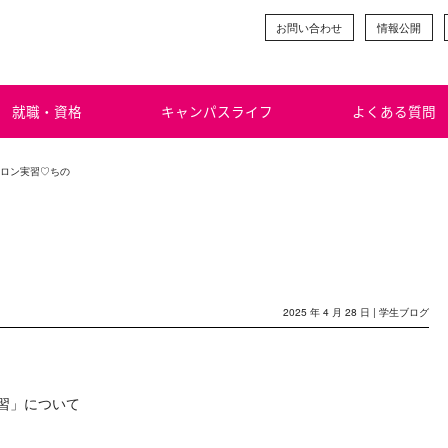
お問い合わせ
情報公開
就職・資格
キャンパスライフ
よくある質問
 サロン実習♡ちの
2025 年 4 月 28 日 |
学生ブログ
実習」について