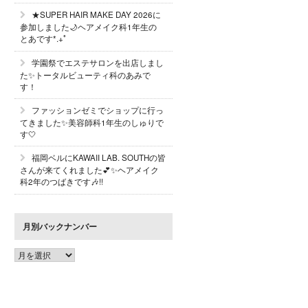
★SUPER HAIR MAKE DAY 2026に
参加しました🌙ヘアメイク科1年生の
とあです*.+ﾟ
学園祭でエステサロンを出店しまし
た✨トータルビューティ科のあみで
す！
ファッションゼミでショップに行っ
てきました✨美容師科1年生のしゅりで
す🤍
福岡ベルにKAWAII LAB. SOUTHの皆
さんが来てくれました💕✨ヘアメイク
科2年のつばきです🎶!!
月別バックナンバー
月
別
バ
ッ
ク