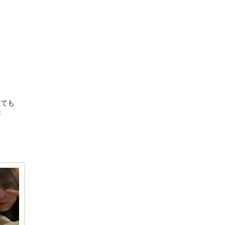
、
くても
が