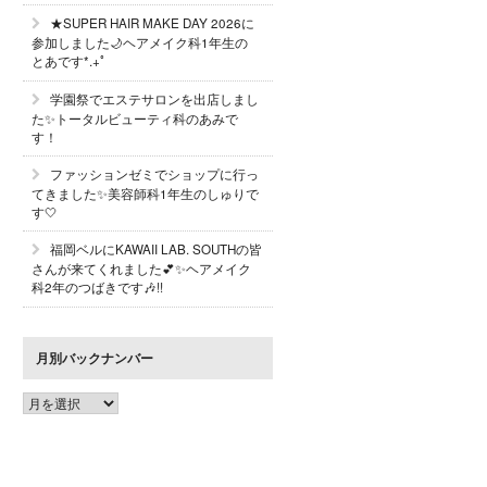
★SUPER HAIR MAKE DAY 2026に
参加しました🌙ヘアメイク科1年生の
とあです*.+ﾟ
学園祭でエステサロンを出店しまし
た✨トータルビューティ科のあみで
す！
ファッションゼミでショップに行っ
てきました✨美容師科1年生のしゅりで
す🤍
福岡ベルにKAWAII LAB. SOUTHの皆
さんが来てくれました💕✨ヘアメイク
科2年のつばきです🎶!!
月別バックナンバー
月
別
バ
ッ
ク