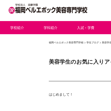
学校紹介
学科紹介
入試・学費
福岡ベルエポック美容専門学校
>
学生ブログ
> 美容学
美容学生のお気に入りア
はじめまして！