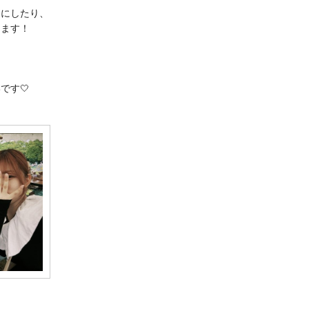
うにしたり、
てます！
です🤍