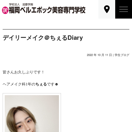
デイリーメイク＠ちぇるDiary
2022 年 10 月 11 日 |
学生ブログ
皆さんお久しぶりです！
ヘアメイク科1年の
ちぇる
です☻