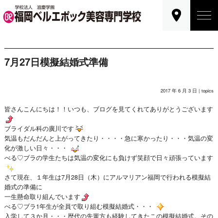
7月27日模擬結婚式準備
2017 年 6 月 3 日 |
topics
皆さんこんにちは！！いつも、ブログを見てくれてありがとうございます
ブライダル科の廣川です
気温もだんだんと上がってきたり・・・・急に寒かったり・・・気温の変
化が激しい日々・・・
べる♡ブラの学生たちは気温の変化にも負けず笑顔で日々頑張っています
さて現在、１年生は7月28日（木）にアルマリアン福岡で行われる模擬結
婚式の準備に
一生懸命取り組んでいます
べる♡ブラ1年生が全員で取り組む模擬結婚式・・・
入学して３か月・・・歴代の先輩方も経験してきたこの模擬結婚式。その