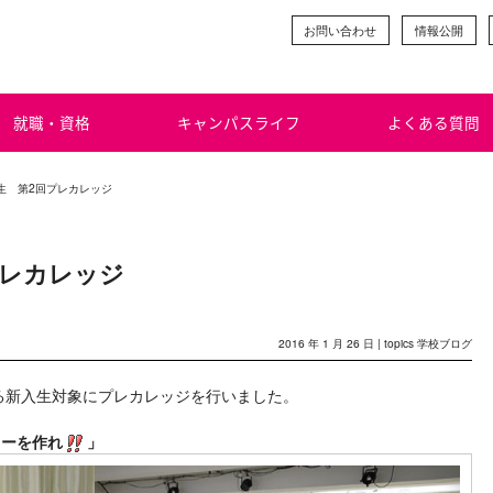
お問い合わせ
情報公開
就職・資格
キャンパスライフ
よくある質問
年生 第2回プレカレッジ
プレカレッジ
2016 年 1 月 26 日 |
topics
学校ブログ
学する新入生対象にプレカレッジを行いました。
ョーを作れ
」