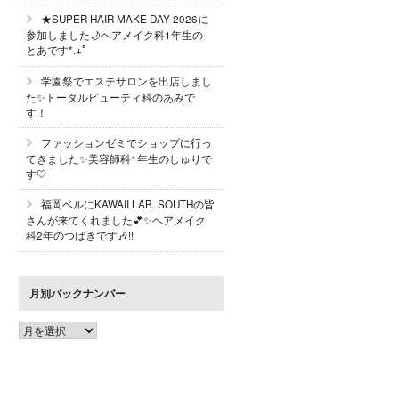
★SUPER HAIR MAKE DAY 2026に
参加しました🌙ヘアメイク科1年生の
とあです*.+ﾟ
学園祭でエステサロンを出店しまし
た✨トータルビューティ科のあみで
す！
ファッションゼミでショップに行っ
てきました✨美容師科1年生のしゅりで
す🤍
福岡ベルにKAWAII LAB. SOUTHの皆
さんが来てくれました💕✨ヘアメイク
科2年のつばきです🎶!!
月別バックナンバー
月
別
バ
ッ
ク