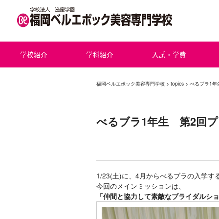
学校紹介
学科紹介
入試・学費
福岡ベルエポック美容専門学校
>
topics
> べるブラ1
べるブラ1年生 第2回
1/23(土)に、4月からべるブラの入
今回のメインミッションは、
「仲間と協力して素敵なブライダルシ