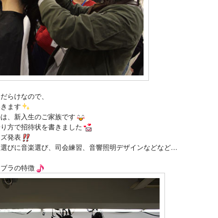
とだらけなので、
いきます
のは、新入生のご家族です
やり方で招待状を書きました
イズ発表
ス選びに音楽選び、司会練習、音響照明デザインなどなど…
るブラの特徴