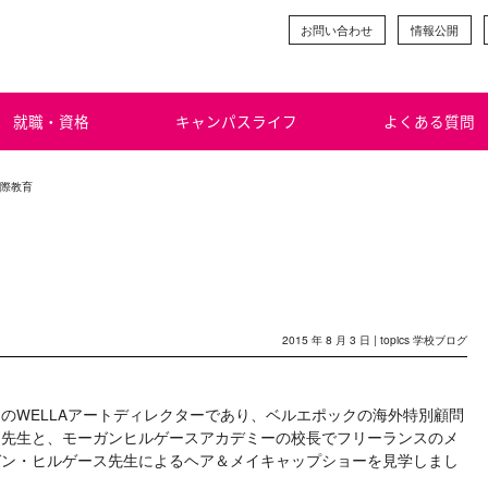
お問い合わせ
情報公開
就職・資格
キャンパスライフ
よくある質問
国際教育
2015 年 8 月 3 日 |
topics
学校ブログ
のWELLAアートディレクターであり、ベルエポックの海外特別顧問
ラ先生と、モーガンヒルゲースアカデミーの校長でフリーランスのメ
ガン・ヒルゲース先生によるヘア＆メイキャップショーを見学しまし