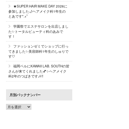
★SUPER HAIR MAKE DAY 2026に
参加しました🌙ヘアメイク科1年生の
とあです*.+ﾟ
学園祭でエステサロンを出店しまし
た✨トータルビューティ科のあみで
す！
ファッションゼミでショップに行っ
てきました✨美容師科1年生のしゅりで
す🤍
福岡ベルにKAWAII LAB. SOUTHの皆
さんが来てくれました💕✨ヘアメイク
科2年のつばきです🎶!!
月別バックナンバー
月
別
バ
ッ
ク