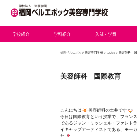
学校紹介
学科紹介
入試・学費
福岡ベルエポック美容専門学校
>
topics
> 美容師科 
美容師科 国際教育
こんにちは
美容師科の土井です
今日は国際教育という授業で、フランス
であるジャン・ミッシェル・ファレト
イキャップアーティストである、モー
た