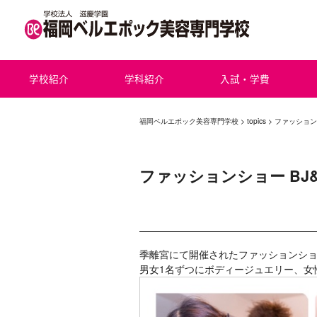
学校紹介
学科紹介
入試・学費
福岡ベルエポック美容専門学校
>
topics
> ファッション
ファッションショー BJ
季離宮にて開催されたファッションシ
男女1名ずつにボディージュエリー、女