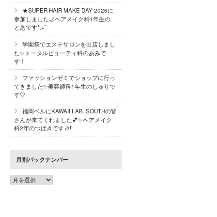
★SUPER HAIR MAKE DAY 2026に
参加しました🌙ヘアメイク科1年生の
とあです*.+ﾟ
学園祭でエステサロンを出店しまし
た✨トータルビューティ科のあみで
す！
ファッションゼミでショップに行っ
てきました✨美容師科1年生のしゅりで
す🤍
福岡ベルにKAWAII LAB. SOUTHの皆
さんが来てくれました💕✨ヘアメイク
科2年のつばきです🎶!!
月別バックナンバー
月
別
バ
ッ
ク