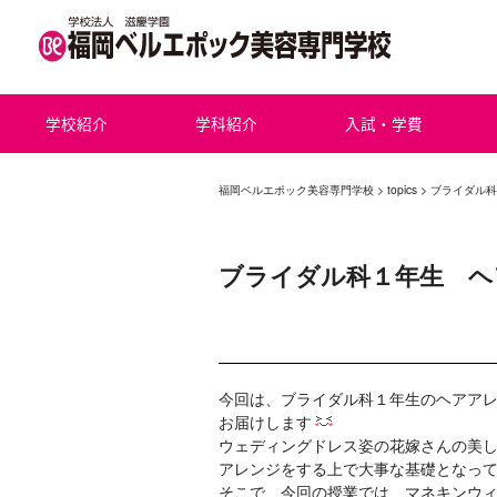
学校紹介
学科紹介
入試・学費
福岡ベルエポック美容専門学校
>
topics
> ブライダル
ブライダル科１年生 ヘ
今回は、ブライダル科１年生のヘアア
お届けします
ウェディングドレス姿の花嫁さんの美
アレンジをする上で大事な基礎となっ
そこで、今回の授業では、マネキンウ