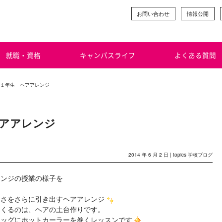
お問い合わせ
情報公開
就職・資格
キャンパスライフ
よくある質問
科１年生 ヘアアレンジ
アアレンジ
2014 年 6 月 2 日 |
topics
学校ブログ
レンジの授業の様子を
しさをさらに引き出すヘアアレンジ
てくるのは、ヘアの土台作りです。
ィッグにホットカーラーを巻くレッスンです