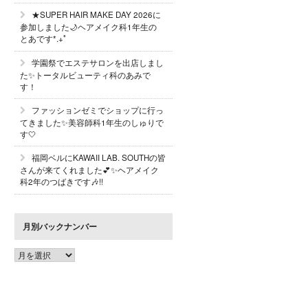
★SUPER HAIR MAKE DAY 2026に
参加しました🌙ヘアメイク科1年生の
とあです*.+ﾟ
学園祭でエステサロンを出店しまし
た✨トータルビューティ科のあみで
す！
ファッションゼミでショップに行っ
てきました✨美容師科1年生のしゅりで
す🤍
福岡ベルにKAWAII LAB. SOUTHの皆
さんが来てくれました💕✨ヘアメイク
科2年のつばきです🎶!!
月別バックナンバー
月
別
バ
ッ
ク