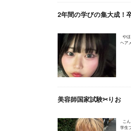
2年間の学びの集大成！
やほ❤
ヘアメ
美容師国家試験✂りお
こん
学生