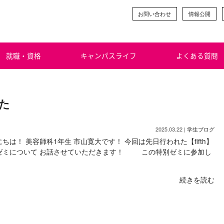
お問い合わせ
情報公開
就職・資格
キャンパスライフ
よくある質問
んた
2025.03.22 |
学生ブログ
ちは！ 美容師科1年生 市山寛大です！ 今回は先日行われた【fifth】
ゼミについて お話させていただきます！ この特別ゼミに参加し
続きを読む