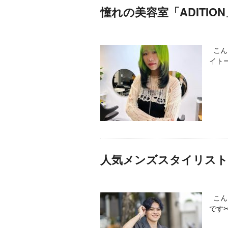
憧れの美容室「ADITI
こんに
イトー
人気メンズスタイリスト
こん
です