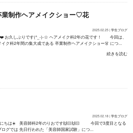
卒業制作ヘアメイクショー♡花
2025.02.25 |
学生ブログ
️ お久しぶりです(^_-)-☆ ヘアメイク科2年の花です！ 今回は、
イク科2年間の集大成である 卒業制作ヘアメイクショー👗 につ...
続きを読む
2025.02.18 |
学生ブログ
にちは☀️ 美容師科2年のりおです🙌🏻🙌🏻 今回で3度目となる
ブログでは 先日行われた「美容師国家試験」につ...