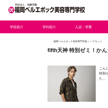
学校紹介
学科紹介
入試・学費
福岡ベルエポック美容専門学校
>
ヘアセット
fifth天神 特別ゼミ！か
こんに
特別
た...