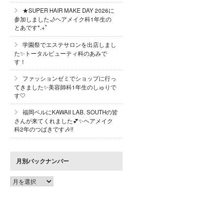
★SUPER HAIR MAKE DAY 2026に
参加しました🌙ヘアメイク科1年生の
とあです*.+ﾟ
学園祭でエステサロンを出店しまし
た✨トータルビューティ科のあみで
す！
ファッションゼミでショップに行っ
てきました✨美容師科1年生のしゅりで
す🤍
福岡ベルにKAWAII LAB. SOUTHの皆
さんが来てくれました💕✨ヘアメイク
科2年のつばきです🎶!!
月別バックナンバー
月
別
バ
ッ
ク