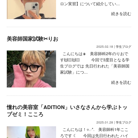
ロン実習】について紹介してい...
続きを読む
美容師国家試験✂りお
2025.02.18 |
学生ブログ
こんにちは☀️ 美容師科2年のりおで
す🙌🏻🙌🏻 今回で3度目となる学
生ブログでは 先日行われた「美容師国
家試験」につ...
続きを読む
憧れの美容室「ADITION」いさなさんから学ぶトッ
プゼミ！こころ
2025.01.28 |
学生ブログ
こんにちは！⟡.·*. 美容師科1年ここ
ろです ☾ 今回は先日行われた ハイ