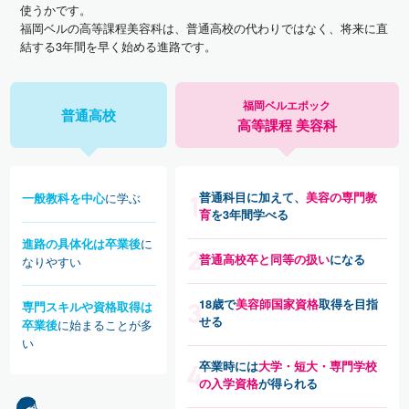
使うかです。
福岡ベルの高等課程美容科は、普通高校の代わりではなく、将来に直
結する3年間を早く始める進路です。
福岡ベルエポック
普通高校
高等課程 美容科
に学ぶ
普通科目に加えて、
美容の専門教
一般教科を中心
育
を3年間学べる
に
進路の具体化は卒業後
普通高校卒と同等の扱い
になる
なりやすい
18歳で
美容師国家資格
取得を目指
専門スキルや資格取得は
せる
に始まることが多
卒業後
い
卒業時には
大学・短大・専門学校
の入学資格
が得られる