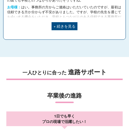
の面でも学校とのつながりがあったそうですね。
お母様：
はい。事務所の方からご連絡はいただいていたのですが、最初は
信頼できる方か分からず不安がありました。ですが、学校の先生を通じて
お会いする機会をいただき、学校ともつながりのある信頼できる事務所だ
と分かったことで、安心してお任せすることができました。こうした業界
+ 続きを見る
とのパイプや、生徒の挑戦を支えてくださる体制も、福岡ベルならではの
魅力だと思います。
BELLE：
最後に、進学を検討している保護者の方へメッセージをお願い
します。
お母様：
親元を離れる不安は確かにありました。でも、地元ではなかなか
経験できない本格的な現場実習や、10代のうちからプロに学べる環境は本
当に貴重です。本人が「やりたい」と決めたことに本気で向き合える場所
ですし、 「好き」を仕事につなげたいお子さまにとって、福岡ベル高等
進路サポート
一人ひとりに合った
課程はとても良い選択肢だと思います。
卒業後の進路
1日でも早く
プロの現場で活躍したい！